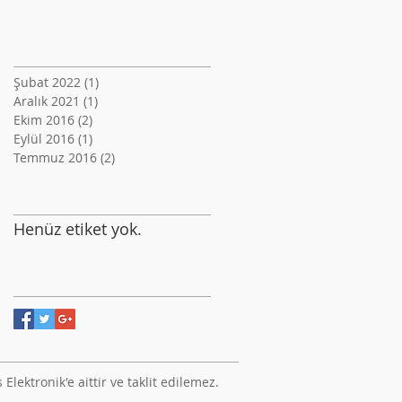
Arşiv
Şubat 2022
(1)
1 yazı
Aralık 2021
(1)
1 yazı
Ekim 2016
(2)
2 yazı
Eylül 2016
(1)
1 yazı
Temmuz 2016
(2)
2 yazı
Etiketlere Göre Ara
Henüz etiket yok.
Bizi Takip Edin
Elektronik'e aittir ve taklit edilemez.