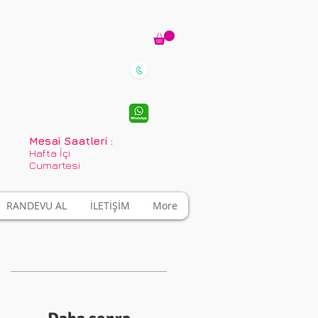
02124930163
0(553)812 75 75
Mesai Saatleri :
Hafta İçi
08:00-17:00
Cumartesi
08:00-15:00
RANDEVU AL
İLETİŞİM
More
Tanıtılan Yazılar