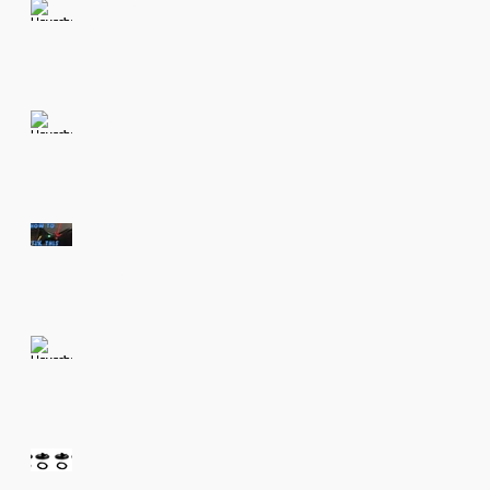
Hoverboard Titreme
problemi alternatif
çözüm.
Hoverboard Kalibrasyon
, Elektrikli Kaykay
Kalibrasyon.
Hoverboard kırmızı ışık ,
elektrikli kaykay kırmızı
ışık problemi
Hoverboard şarj
almıyorsa ne yapmalı?
Elekrikli kaykay titreme
problemi.