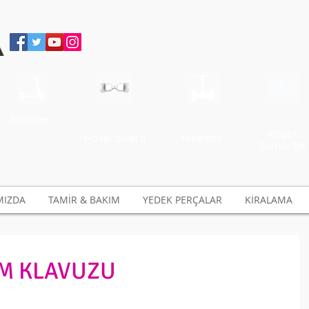
Scooter
Robot
Hoverboard
Ninebot
Süpürge
MIZDA
TAMİR & BAKIM
YEDEK PERÇALAR
KİRALAMA
IM KLAVUZU