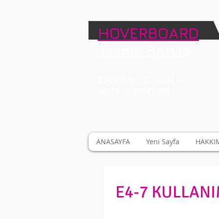
HOVERBOARD
Teknik Servis
Elektrikli Cihazlar
Servis Merkezi
ANASAYFA
Yeni Sayfa
HAKKI
E4-7 KULLAN