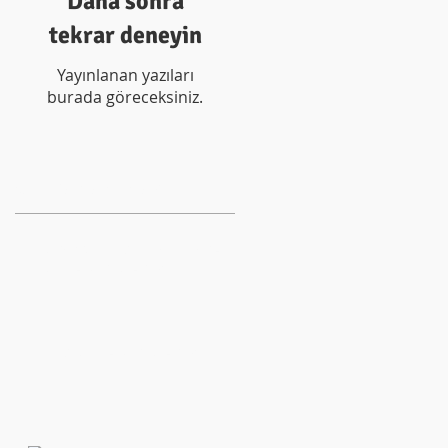
Daha sonra
tekrar deneyin
Yayınlanan yazıları
burada göreceksiniz.
Son Paylaşımlar
Kopyası: E4-7 E4-5 E4- 5MAX
KULLANIM KLAVUZU
E4-7 KULLANIM KLAVUZU