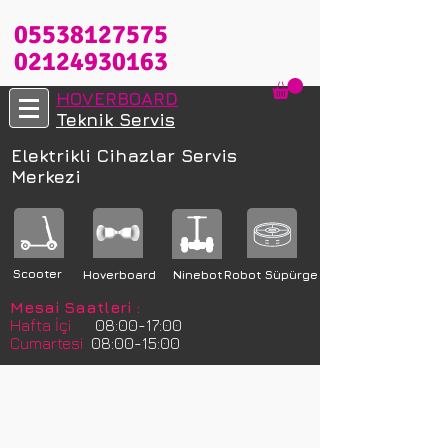
05538127575
02124930163
HOVERBOARD
Teknik Servis
Elektrikli Cihazlar Servis
Merkezi
Scooter
Hoverboard
Ninebot
Robot Süpürge
Mesai Saatleri :
Hafta İçi
08:00-17:00
Cumartesi
08:00-15:00