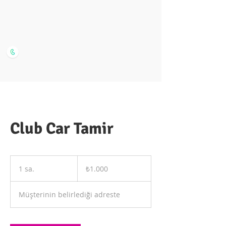
02124930163
0(553)812 75 75
Club Car Tamir
₺1.000
Türk
1 sa.
1
₺1.000
lirası
s
a
Müşterinin belirlediği adreste