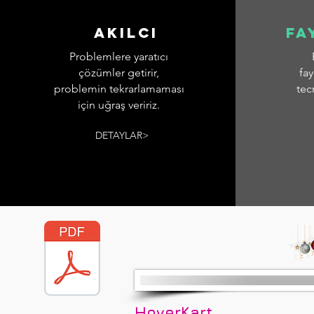
AKILCI
fa
Problemlere yaratıcı
çözümler getirir,
fay
problemin tekrarlamaması
tec
için uğraş veririz.
DETAYLAR>
HoverKart