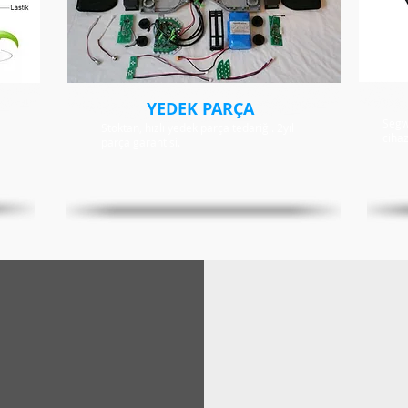
YEDEK PARÇA
Segwa
Stoktan, hızlı yedek parça tedariği. 2yıl
cihaz
parça garantisi.