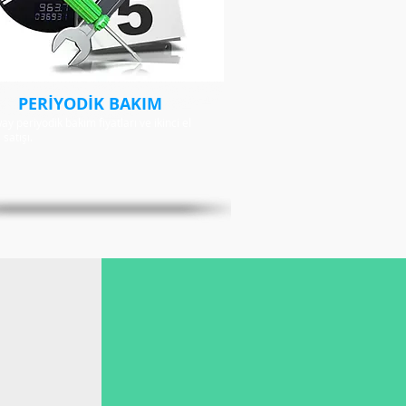
​PERİYODİK BAKIM
y periyodik bakım fiyatları ve ikinci el
 satışı.