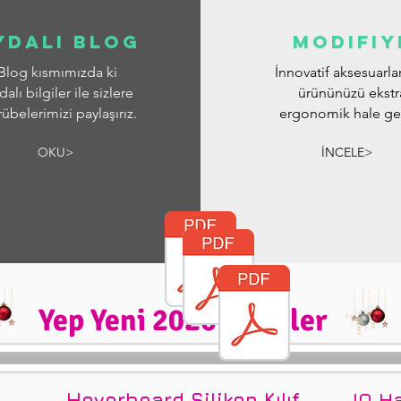
ydalı blog
modifiy
Blog kısmımızda ki
İnnovatif aksesuarla
dalı bilgiler ile sizlere
ürününüzü ekstr
rübelerimizi paylaşırız.
ergonomik hale geti
OKU>
İNCELE>
Yep Yeni 2020 Ürünler
Hoverboard Silikon Kılıf
IO H