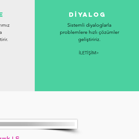
e
dİYALOG
rımız
Sistemli diyaloglarla
a
problemlere hızlı çözümler
rir.
geliştiririz.
İLETİŞİM>
awk LS