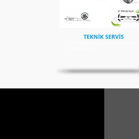
TEKNİK SERVİS
Tüm boyutlarda ki elektrikli taşıycılar
için tek adres.