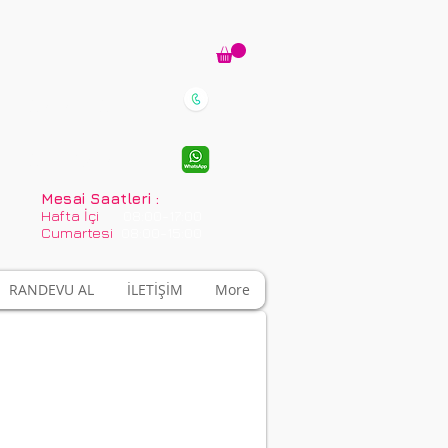
02124930163
0(553)812 75 75
Mesai Saatleri :
Hafta İçi
08:00-17:00
Cumartesi
08:00-15:00
RANDEVU AL
İLETİŞİM
More