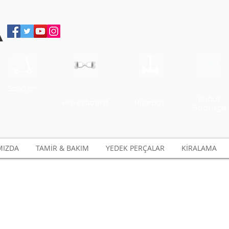
Scooter
Robot
Hoverboard
Ninebot
Süpürge
MIZDA
TAMİR & BAKIM
YEDEK PERÇALAR
KİRALAMA